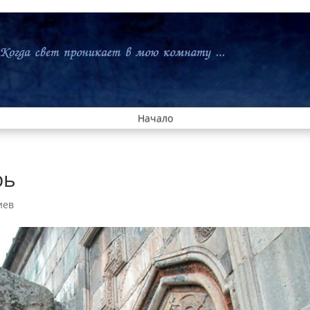
Начало
рь
иев