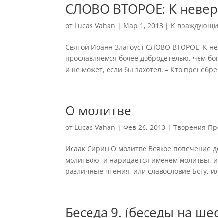
СЛОВО ВТОРОЕ: К невер
от
Lucas Vahan
|
Мар 1, 2013
|
К враждующим
Святой Иоанн Златоуст СЛОВО ВТОРОЕ: К нев
прославляемся более добродетелью, чем бога
и не может, если бы захотел. – Кто пренебре
О молитве
от
Lucas Vahan
|
Фев 26, 2013
|
Творения Пр
Исаак Сирин О молитве Всякое попечение до
молитвою, и нарицается именем молитвы, и 
различные чтения, или славословие Богу, ил
Беседа 9. (беседы на ш