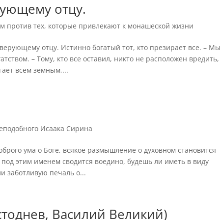
ующему отцу.
 против тех, которые привлекают к монашеской жизни
ерующему отцу. Истинно богатый тот, кто презирает все. – М
тством. – Тому, кто все оставил, никто не расположен вредить,
гает всем земным,...
еподобного Исаака Сирина
брого ума о Боге, всякое размышление о духовном становится
под этим именем сводится воедино, будешь ли иметь в виду
и заботливую печаль о...
естоднев, Василий Великий)