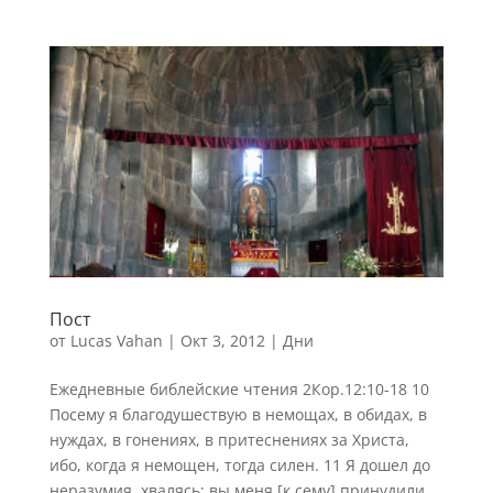
Пост
от
Lucas Vahan
|
Окт 3, 2012
|
Дни
Ежедневные библейские чтения 2Кор.12:10-18 10
Посему я благодушествую в немощах, в обидах, в
нуждах, в гонениях, в притеснениях за Христа,
ибо, когда я немощен, тогда силен. 11 Я дошел до
неразумия, хвалясь; вы меня [к сему] принудили.