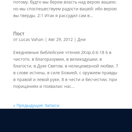
потому, будто мы берем власть над верою вашею;
но мы споспешествуем радости вашей: ибо верою
вы тверды. 2:1 Итак я рассудил сам в...
Пост
от
Lucas Vahan
|
Авг 29, 2012
|
Дни
Ежедневные библейские чтения 2Кор.6:6-18 6 в
чистоте, в благоразумии, в великодушии, в
благости, в Духе Святом, в нелицемерной любви, 7
в слове истины, в силе Божией, с оружием правды
в правой и левой руке, 8 в чести и бесчестии, при
порицаниях и похвалах: нас...
« Предыдущие Записи