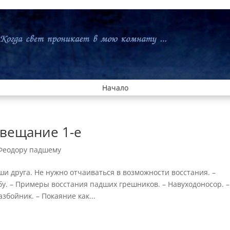
Начало
вещание 1-е
Феодору падшему
ши друга. Не нужно отчаиваться в возможности восстания. –
у. – Примеры восстания падших грешников. – Навуходоносор. –
збойник. – Покаяние как...