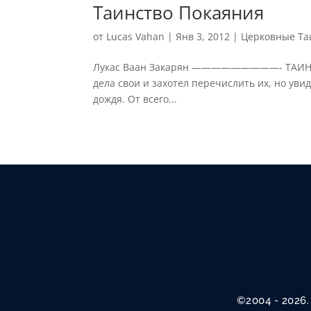
Таинство Покаяния
от
Lucas Vahan
|
Янв 3, 2012
|
Церковные Та
Лукас Ваан Закарян —————————- ТАИНСТ
дела свои и захотел перечислить их, но уви
дождя. От всего...
©2004 - 2026