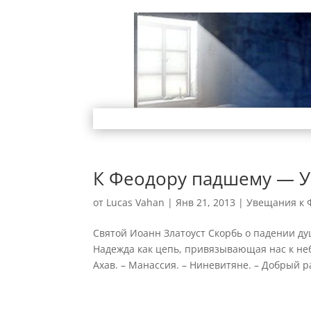
К Феодору падшему — У
от
Lucas Vahan
|
Янв 21, 2013
|
Увещания к 
Святой Иоанн Златоуст Скорбь о падении ду
Надежда как цепь, привязывающая нас к неб
Ахав. – Манассия. – Ниневитяне. – Добрый ра