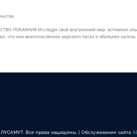
инства
ВО ПОКАЯНИЯ Исследуя свой внутренний мир, вспомнил зл
дел, что они многочисленнее морского песка и обильнее капель
. ЛУСАМУТ. Все права защищены. | Oбслуживание сайта
А