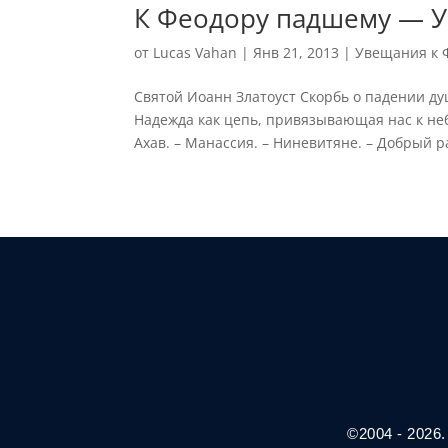
К Феодору падшему — У
от
Lucas Vahan
|
Янв 21, 2013
|
Увещания к 
Святой Иоанн Златоуст Скорбь о падении ду
Надежда как цепь, привязывающая нас к неб
Ахав. – Манассия. – Ниневитяне. – Добрый ра
©2004 - 2026