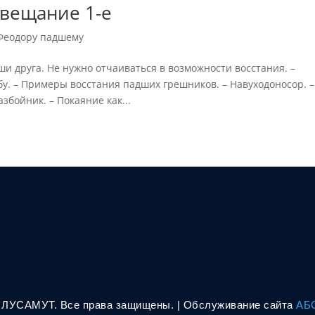
вещание 1-е
Феодору падшему
ши друга. Не нужно отчаиваться в возможности восстания. –
у. – Примеры восстания падших грешников. – Навуходоносор. –
збойник. – Покаяние как...
. ЛУСАМУТ. Все права защищены. | Oбслуживание сайта
АБ