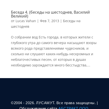
Беседа 4. (беседы на шестоднев, Василий
Великий)
от
Lucas Vahan
|
Фев 7, 2013
|
Беседы на
шестоднев
О собрании вод Есть города, в которых жители с
глубокого утра до самого вечера насыщают взоры
всякого рода представлениями чудесников, и
сколько ни слушают каких-нибудь нескромных и
неблагочестивых песен, от которых в душах
необходимо зарождается много бесстыдства,...
©2004 - 2026. ЛУСАМУТ. Все права защищены. |
Oбслуживание сайта
АБСТРАКТ ООО.