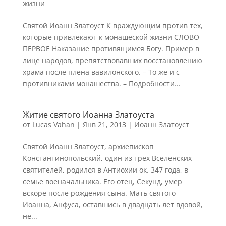
жизни
Святой Иоанн Златоуст К враждующим против тех,
которые привлекают к монашеской жизни СЛОВО
ПЕРВОЕ Наказание противящимся Богу. Пример в
лице народов, препятствовавших восстановлению
храма после плена вавилонского. – То же и с
противниками монашества. – Подробности...
Житие святого Иоаннa Златоустa
от
Lucas Vahan
|
Янв 21, 2013
|
Иоанн Златоуст
Святой Иоанн Златоуст, архиепископ
Константинопольский, один из трех Вселенских
святителей, родился в Антиохии ок. 347 года, в
семье военачальника. Его отец, Секунд, умер
вскоре после рождения сына. Мать святого
Иоанна, Анфуса, оставшись в двадцать лет вдовой,
не...