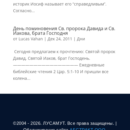
историк Иосиф называет его “справедливым”.
Согласно...
День поминовения Св. пророка Давида и Св.
Иакова, брата Господня
от
Lucas Vahan
|
Дек 24, 2011
|
Дни
Сегодня предлагаем к прочтению: Святой пророк
Давид, Святой Иаков, брат Господень.
———————————————— Ежедневные
библейские чтения 2 Цар. 5:1-10 И пришли все
колена...
©2004 - 2026. ЛУСАМУТ. Все права защищены. |
Oбслуживание сайта
АБСТРАКТ ООО.