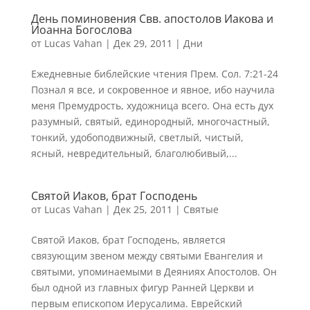
День поминовения Свв. апостолов Иакова и
Иоанна Богослова
от
Lucas Vahan
|
Дек 29, 2011
|
Дни
Ежедневные библейские чтения Прем. Сол. 7:21-24
Познал я все, и сокровенное и явное, ибо научила
меня Премудрость, художница всего. Она есть дух
разумный, святый, единородный, многочастный,
тонкий, удобоподвижный, светлый, чистый,
ясный, невредительный, благолюбивый,...
Святой Иаков, брат Господень
от
Lucas Vahan
|
Дек 25, 2011
|
Святые
Святой Иаков, брат Господень, является
связующим звеном между святыми Евангелия и
святыми, упоминаемыми в Деяниях Апостолов. Он
был одной из главных фигур Ранней Церкви и
первым епископом Иерусалима. Еврейский