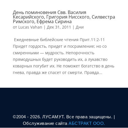
День поминовения Свв. Василия
Кесарийского, Григория Нисского, Силвестра
Римского, Ефрема Сирина
от
Lucas Vahan
|
Дек 31, 2011
|
Дни
Ежедневные библейские чтения Прит.11:2-11
Придет гордость, придет и посрамление; но со
смиренными — мудрость. Непорочность
прямодушных будет руководить их, а лукавство
коварных погубит их. Не поможет богатство в день
гнева, правда же спасет от смерти. Правда...
©2004 - 2026. ЛУСАМУТ. Все права защищены. |
Oбслуживание сайта
АБСТРАКТ ООО.