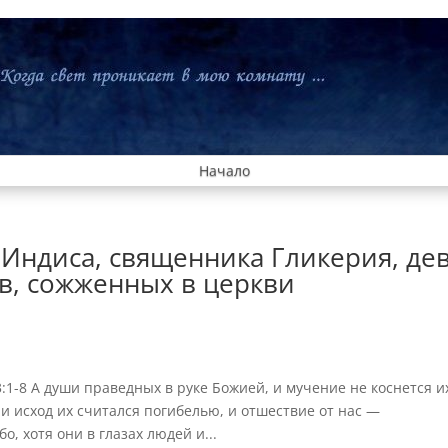
Начало
 Индиса, священника Гликерия, де
в, сожженных в церкви
1-8 А души праведных в руке Божией, и мучение не коснется их
и исход их считался погибелью, и отшествие от нас —
, хотя они в глазах людей и...