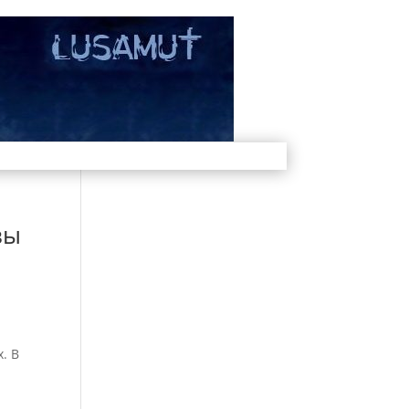
вы
. В