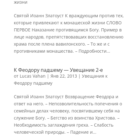
жизни
Святой Иоанн Златоуст К враждующим против тех,
которые привлекают к монашеской жизни СЛОВО
ПЕРВОЕ Наказание противящимся Богу. Пример в
лице народов, препятствовавших восстановлению
храма после плена вавилонского. – То же и с
противниками монашества. – Подробности...
К Феодору падшему — Увещание 2-е
от
Lucas Vahan
|
Янв 22, 2013
|
Увещания к
Феодору падшему
Святой Иоанн Златоуст Возвращение Феодора и
ответ на него. – Непозволительность попечения о
семейных делах человеку, посвятившему себя на
служение Богу. – Бегство из воинства Христова. –
Необходимость заглаждения греха. – Слабость
человеческой природы. – Падение и...