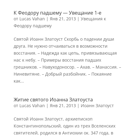
К Феодору падшему — Увещание 1-е
от
Lucas Vahan
|
Янв 21, 2013
|
Увещания к
Феодору падшему
Святой Иоанн Златоуст Скорбь о падении души
друга. Не нужно отчаиваться в возможности
восстания. – Надежда как цепь, привязывающая
нас к небу. – Примеры восстания падших
грешников. – Навуходоносор. – Ахав. – Манассия. –
Ниневитяне. – Добрый разбойник. – Покаяние
как...
Житие святого Иоаннa Златоустa
от
Lucas Vahan
|
Янв 21, 2013
|
Иоанн Златоуст
Святой Иоанн Златоуст, архиепископ
Константинопольский, один из трех Вселенских
святителей, родился в Антиохии ок. 347 года, в