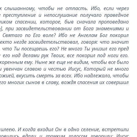
 слышанному, чтобы не отпасть. Ибо, если через
е преступление и непослушание получало праведное
иком спасении, которое, быв сначала проповедано
], при засвидетельствовании от Бога знамениями и
а Святаго по Его воле? Ибо не Ангелам Бог покорил
екто негде засвидетельствовал, говоря: что значит
, что Ты посещаешь его? Не много Ты унизил его пред
его над делами рук Твоих, все покорил под ноги его.
окоренным ему. Ныне же еще не видим, чтобы все было
и увенчан славою и честью Иисус, Который не много
ожией, вкусить смерть за всех. Ибо надлежало, чтобы
го многих сынов в славу, вождя спасения их совершил
илеею. И когда входил Он в одно селение, встретили
овились вдали и громким голосом говорили: Иисус