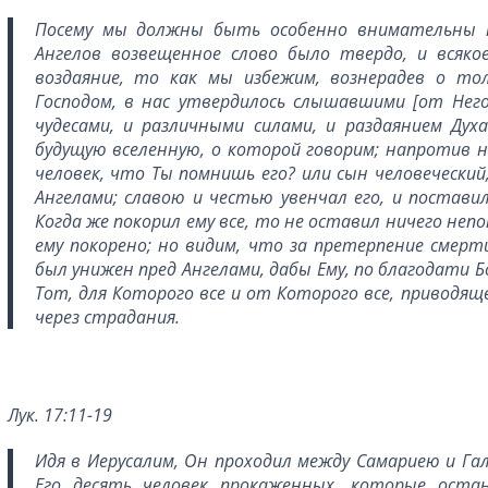
Посему мы должны быть особенно внимательны к
Ангелов возвещенное слово было твердо, и всяко
воздаяние, то как мы избежим, вознерадев о тол
Господом, в нас утвердилось слышавшими [от Него
чудесами, и различными силами, и раздаянием Дух
будущую вселенную, о которой говорим; напротив н
человек, что Ты помнишь его? или сын человеческий
Ангелами; славою и честью увенчал его, и поставил 
Когда же покорил ему все, то не оставил ничего неп
ему покорено; но видим, что за претерпение смерт
был унижен пред Ангелами, дабы Ему, по благодати Б
Тот, для Которого все и от Которого все, приводяще
через страдания.
Лук. 17:11-19
Идя в Иерусалим, Он проходил между Самариею и Гал
Его десять человек прокаженных, которые остан