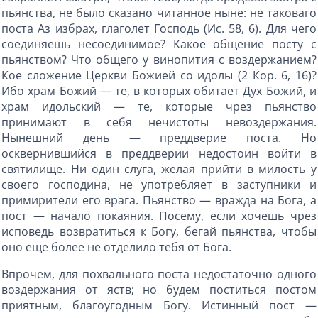
пьянства, не было сказано читанное ныне: не таковаго
поста Аз избрах, глаголет Господь (Ис. 58, 6). Для чего
соединяешь несоединимое? Какое общение посту с
пьянством? Что общего у винопития с воздержанием?
Кое сложение Церкви Божией со идолы (2 Кор. 6, 16)?
Ибо храм Божий — те, в которых обитает Дух Божий, и
храм идольский — те, которые чрез пьянство
принимают в себя нечистоты невоздержания.
Нынешний день — преддверие поста. Но
осквернившийся в преддверии недостоин войти в
святилище. Ни один слуга, желая прийти в милость у
своего господина, не употребляет в заступники и
примирители его врага. Пьянство — вражда на Бога, а
пост — начало покаяния. Посему, если хочешь чрез
исповедь возвратиться к Богу, бегай пьянства, чтобы
оно еще более не отделило тебя от Бога.
Впрочем, для похвального поста недостаточно одного
воздержания от яств; но будем поститься постом
приятным, благоугодным Богу. Истинный пост —