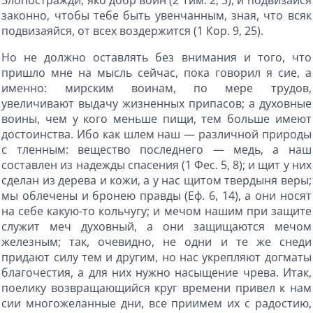
Злопостражди, яко добр воин (2 Тим. 2, 3), и подвизайся
законно, чтобы тебе быть увенчанным, зная, что всяк
подвизаяйся, от всех воздержится (1 Кор. 9, 25).
Но не должно оставлять без внимания и того, что
пришло мне на мысль сейчас, пока говорил я сие, а
именно: мирским воинам, по мере трудов,
увеличивают выдачу жизненных припасов; а духовные
воины, чем у кого меньше пищи, тем больше имеют
достоинства. Ибо как шлем наш — различной природы
с тленным: вещество последнего — медь, а наш
составлен из надежды спасения (1 Фес. 5, 8); и щит у них
сделан из дерева и кожи, а у нас щитом твердыня веры;
мы облечены и бронею правды (Еф. 6, 14), а они носят
на себе какую-то кольчугу; и мечом нашим при защите
служит меч духовный, а они защищаются мечом
железным; так, очевидно, не одни и те же снеди
придают силу тем и другим, но нас укрепляют догматы
благочестия, а для них нужно насыщение чрева. Итак,
поелику возвращающийся круг времени привел к нам
сии многожеланные дни, все приимем их с радостию,