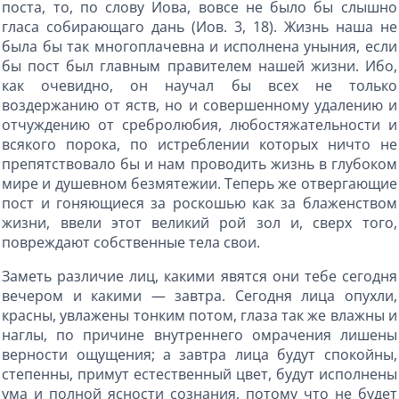
поста, то, по слову Иова, вовсе не было бы слышно
гласа собирающаго дань (Иов. 3, 18). Жизнь наша не
была бы так многоплачевна и исполнена уныния, если
бы пост был главным правителем нашей жизни. Ибо,
как очевидно, он научал бы всех не только
воздержанию от яств, но и совершенному удалению и
отчуждению от сребролюбия, любостяжательности и
всякого порока, по истреблении которых ничто не
препятствовало бы и нам проводить жизнь в глубоком
мире и душевном безмятежии. Теперь же отвергающие
пост и гоняющиеся за роскошью как за блаженством
жизни, ввели этот великий рой зол и, сверх того,
повреждают собственные тела свои.
Заметь различие лиц, какими явятся они тебе сегодня
вечером и какими — завтра. Сегодня лица опухли,
красны, увлажены тонким потом, глаза так же влажны и
наглы, по причине внутреннего омрачения лишены
верности ощущения; а завтра лица будут спокойны,
степенны, примут естественный цвет, будут исполнены
ума и полной ясности сознания, потому что не будет