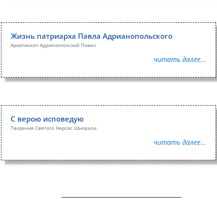
Жизнь патриарха Павла Адрианопольского
Архепископ Адрионополский Павел
читать далее...
С верою исповедую
Творения Святого Нерсес Шнорали
читать далее...