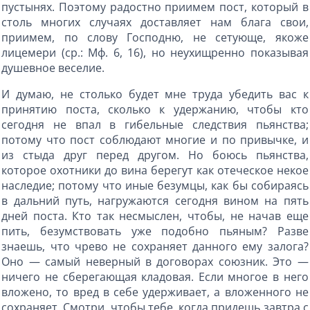
пустынях. Поэтому радостно приимем пост, который в
столь многих случаях доставляет нам блага свои,
приимем, по слову Господню, не сетующе, якоже
лицемери (ср.: Мф. 6, 16), но неухищренно показывая
душевное веселие.
И думаю, не столько будет мне труда убедить вас к
принятию поста, сколько к удержанию, чтобы кто
сегодня не впал в гибельные следствия пьянства;
потому что пост соблюдают многие и по привычке, и
из стыда друг перед другом. Но боюсь пьянства,
которое охотники до вина берегут как отеческое некое
наследие; потому что иные безумцы, как бы собираясь
в дальний путь, нагружаются сегодня вином на пять
дней поста. Кто так несмыслен, чтобы, не начав еще
пить, безумствовать уже подобно пьяным? Разве
знаешь, что чрево не сохраняет данного ему залога?
Оно — самый неверный в договорах союзник. Это —
ничего не сберегающая кладовая. Если многое в него
вложено, то вред в себе удерживает, а вложенного не
сохраняет. Смотри, чтобы тебе, когда придешь завтра с