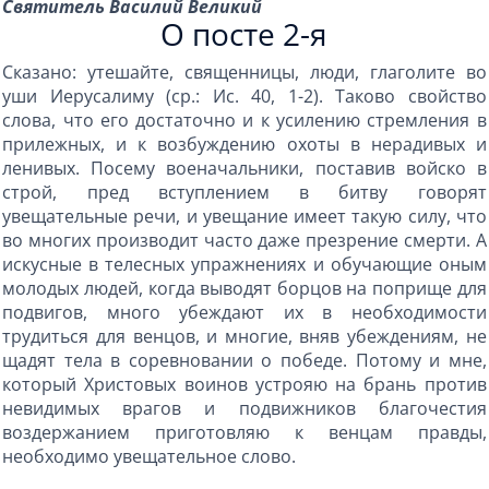
Святитель Василий Великий
О посте 2-я
Сказано: утешайте, священницы, люди, глаголите во
уши Иерусалиму (ср.: Ис. 40, 1-2). Таково свойство
слова, что его достаточно и к усилению стремления в
прилежных, и к возбуждению охоты в нерадивых и
ленивых. Посему военачальники, поставив войско в
строй, пред вступлением в битву говорят
увещательные речи, и увещание имеет такую силу, что
во многих производит часто даже презрение смерти. А
искусные в телесных упражнениях и обучающие оным
молодых людей, когда выводят борцов на поприще для
подвигов, много убеждают их в необходимости
трудиться для венцов, и многие, вняв убеждениям, не
щадят тела в соревновании о победе. Потому и мне,
который Христовых воинов устрояю на брань против
невидимых врагов и подвижников благочестия
воздержанием приготовляю к венцам правды,
необходимо увещательное слово.