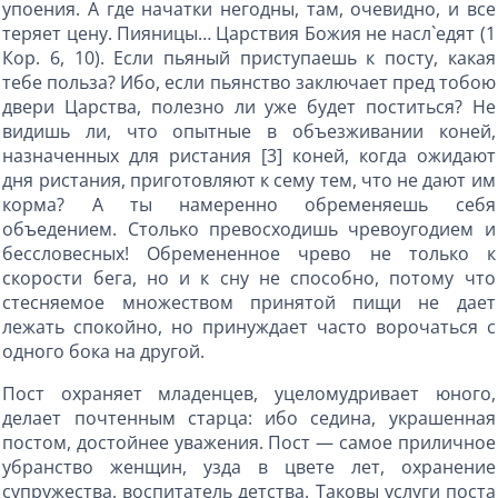
упоения. А где начатки негодны, там, очевидно, и все
теряет цену. Пияницы… Царствия Божия не насл`едят (1
Кор. 6, 10). Если пьяный приступаешь к посту, какая
тебе польза? Ибо, если пьянство заключает пред тобою
двери Царства, полезно ли уже будет поститься? Не
видишь ли, что опытные в объезживании коней,
назначенных для ристания [3] коней, когда ожидают
дня ристания, приготовляют к сему тем, что не дают им
корма? А ты намеренно обременяешь себя
объедением. Столько превосходишь чревоугодием и
бессловесных! Обремененное чрево не только к
скорости бега, но и к сну не способно, потому что
стесняемое множеством принятой пищи не дает
лежать спокойно, но принуждает часто ворочаться с
одного бока на другой.
Пост охраняет младенцев, уцеломудривает юного,
делает почтенным старца: ибо седина, украшенная
постом, достойнее уважения. Пост — самое приличное
убранство женщин, узда в цвете лет, охранение
супружества, воспитатель детства. Таковы услуги поста