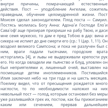
внутри причины, помрачающей естественные
действия. Пост — уподобление Ангелам, сожитель
праведным, обучение целомудренной жизни. Пост
Моисея сделал законодателем. Плод поста — Самуил.
Постясь молилась Богу Анна: Адона`и Господи Ело`и
Сава`оф! аще призирая призриши на рабу Твою, и даси
мне семя мужеско, то дам е пред Тобою в дар: вина и
сикера не испиет до дне смерти его (ср.: 1 Цар. 1, 11). Он
воздоил великого Сампсона; и пока не разлучен был с
ним, враги падали тысячами, городские врата
исторгались [4], и львы не выдерживали крепости рук
его. Но когда овладели им пьянство и блуд, уловлен он
был неприятелями и, лишенный очей, выставлен на
посмешище детям иноплеменников. Постившийся
Илия заключил небо на три года и на шесть месяцев.
Поелику видел, что от пресыщения рождается много
наглости, то по необходимости наложил на них
невольный пост — голод, которым остановил без меры
уже разлившийся грех их, постом, как бы прижиганием
каким или сечением, прервав дальнейшее