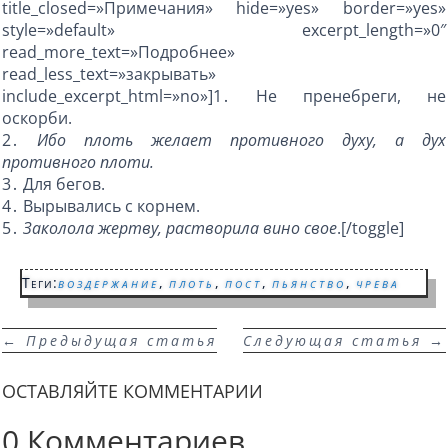
title_closed=»Примечания» hide=»yes» border=»yes»
style=»default» excerpt_length=»0″
read_more_text=»Подробнее»
read_less_text=»закрывать»
include_excerpt_html=»no»]1․
Не пренебреги, не
оскорби.
2․
Ибо плоть желает противного духу, а дух
противного плоти.
3․
Для бегов.
4․
Вырывались с корнем.
5․
Заколола жертву, растворила вино свое
.
[/toggle]
Теги:
воздержание
,
плоть
,
пост
,
пьянство
,
чрева
←
Предыдущая статья
Следующая статья
→
ОСТАВЛЯЙТЕ КОММЕНТАРИИ
0 Комментариев