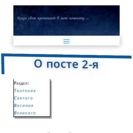
О посте 2-я
Раздел:
Творения
Святого
Василия
Великого