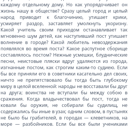
каждому отдельному дому. Но как упорядочивает он
жизнь нашу в обществе? Сразу целый город и целый
народ приводит к благочинию, утишает крики,
усмиряет раздор, заставляет умолкнуть укоризну.
Какой учитель своим приходом останавливает так
мгновенно шум детей, как наступивший пост утишает
волнение в городе? Какой любитель невоздержания
появлялся во время поста? Какое распутное сборище
составлялось постом? Нежные усмешки, блуднические
песни, неистовые пляски вдруг удаляются из города,
изгнанные постом, как строгим каким-то судиею. Если
бы все приняли его в советники касательно дел своих,
ничто не препятствовало бы тогда быть глубокому
миру в целой вселенной: народы не восставали бы друг
на друга; воинства не вступали бы между собою в
сражения. Когда владычествовал бы пост, тогда не
ковали бы оружия, не собирали бы судилищ, не
содержались бы иные в узах; одним словом, в пустынях
не было бы грабителей, в городах — клеветников, на
море — разбойников. Если бы все были учениками