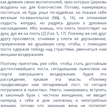
как древних своих воспитателей, чрез которых Церковь
воздоила нас для благочестия. Потому, намереваясь
поститься, не будь уныл по-иудейски, но покажи себя
веселым по-евангельски (Мф. 6, 16), не оплакивая
скудость желудка, но радуясь душою о духовных
наслаждениях. Ибо знаешь, что плоть похотствует на
духа, дух же на плоть [2] (Гал. 5, 17). Поелику же сия друг
другу противятся, отнимем у плоти ее дерзновение,
приумножим же душевную силу, чтобы, с помощию
поста одержав победу над страстями, увенчаться нам
венцами воздержания.
Поэтому приготовь уже себя, чтобы стать достойным
досточтимейшего поста, сегодняшним пьянством не
порти завтрашнего воздержания. Худое это
рассуждение, лукавая эта мысль: «Поелику
предвозвещен нам пятидневный пост, то сегодня
погрузимся в пьянство». Никто, намереваясь вступить
в законный брак с честною женщиною, не вводит
наперед к себе в дом наложниц и непотребных
женщин, потому что законная жена не потерпит