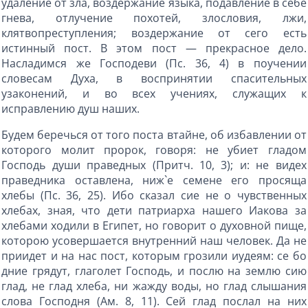
удаление от зла, воздержание языка, подавление в себе
гнева, отлучение похотей, злословия, лжи,
клятвопреступления; воздержание от сего есть
истинный пост. В этом пост — прекрасное дело.
Насладимся же Господеви (Пс. 36, 4) в поучении
словесам Духа, в воспринятии спасительных
узаконений, и во всех учениях, служащих к
исправлению душ наших.
Будем беречься от того поста втайне, об избавлении от
которого молит пророк, говоря: не убиет гладом
Господь души праведных (Притч. 10, 3); и: не видех
праведника оставлена, ниж`е семене его просяща
хлебы (Пс. 36, 25). Ибо сказал сие не о чувственных
хлебах, зная, что дети патриарха нашего Иакова за
хлебами ходили в Египет, но говорит о духовной пище,
которою усовершается внутренний наш человек. Да не
приидет и на нас пост, которым грозили иудеям: се бо
дние грядут, глаголет Господь, и послю на землю сию
глад, не глад хлеба, ни жажду воды, но глад слышания
слова Господня (Ам. 8, 11). Сей глад послал на них