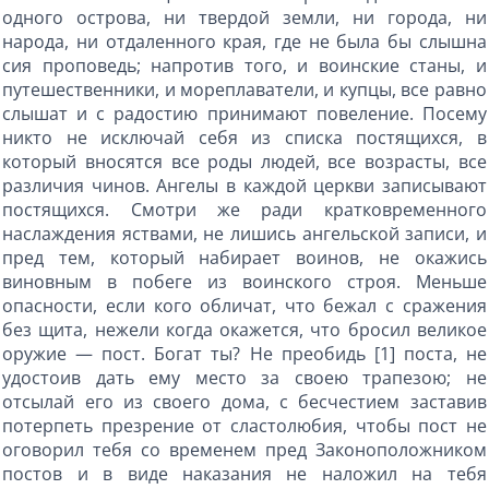
одного острова, ни твердой земли, ни города, ни
народа, ни отдаленного края, где не была бы слышна
сия проповедь; напротив того, и воинские станы, и
путешественники, и мореплаватели, и купцы, все равно
слышат и с радостию принимают повеление. Посему
никто не исключай себя из списка постящихся, в
который вносятся все роды людей, все возрасты, все
различия чинов. Ангелы в каждой церкви записывают
постящихся. Смотри же ради кратковременного
наслаждения яствами, не лишись ангельской записи, и
пред тем, который набирает воинов, не окажись
виновным в побеге из воинского строя. Меньше
опасности, если кого обличат, что бежал с сражения
без щита, нежели когда окажется, что бросил великое
оружие — пост. Богат ты? Не преобидь [1] поста, не
удостоив дать ему место за своею трапезою; не
отсылай его из своего дома, с бесчестием заставив
потерпеть презрение от сластолюбия, чтобы пост не
оговорил тебя со временем пред Законоположником
постов и в виде наказания не наложил на тебя