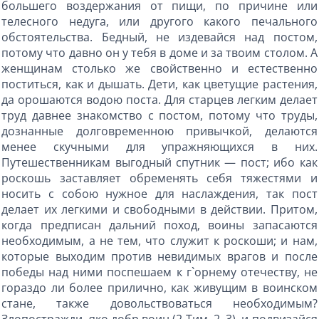
большего воздержания от пищи, по причине или
телесного недуга, или другого какого печального
обстоятельства. Бедный, не издевайся над постом,
потому что давно он у тебя в доме и за твоим столом. А
женщинам столько же свойственно и естественно
поститься, как и дышать. Дети, как цветущие растения,
да орошаются водою поста. Для старцев легким делает
труд давнее знакомство с постом, потому что труды,
дознанные долговременною привычкой, делаются
менее скучными для упражняющихся в них.
Путешественникам выгодный спутник — пост; ибо как
роскошь заставляет обременять себя тяжестями и
носить с собою нужное для наслаждения, так пост
делает их легкими и свободными в действии. Притом,
когда предписан дальний поход, воины запасаются
необходимым, а не тем, что служит к роскоши; и нам,
которые выходим против невидимых врагов и после
победы над ними поспешаем к г`орнему отечеству, не
гораздо ли более прилично, как живущим в воинском
стане, также довольствоваться необходимым?