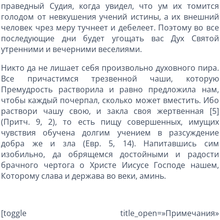
праведный Судия, когда увидел, что ум их томится
голодом от невкушения учений истины, а их внешний
человек чрез меру тучнеет и дебелеет. Поэтому во все
последующие дни будет угощать вас Дух Святой
утренними и вечерними веселиями.
Никто да не лишает себя произвольно духовного пира.
Все причастимся трезвенной чаши, которую
Премудрость растворила и равно предложила нам,
чтобы каждый почерпал, сколько может вместить. Ибо
раствори чашу свою, и закла своя жертвенная [5]
(Притч. 9, 2), то есть пищу совершенных, имущих
чувствия обучена долгим учением в разсуждение
добра же и зла (Евр. 5, 14). Напитавшись сим
изобильно, да обрящемся достойными и радости
брачного чертога о Христе Иисусе Господе нашем,
Которому слава и держава во веки, аминь.
[toggle title_open=»Примечания»