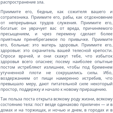
распространение зла.
Приимите его, бедные, как сожителя вашего и
сотрапезника. Приимите его, рабы, как отдохновение
от непрерывных трудов служения. Приимите его,
богатые: он уврачует вас от вреда, причиняемого
пресыщением, и чрез перемену сделает более
приятным пренебрегаемое по привычке. Приимите
его, больные: это матерь здоровья. Приимите его,
здоровые: это охранитель вашей телесной крепости.
Спроси врачей, и они скажут тебе, что избыток
здоровья всего опаснее; посему наиболее опытные
постом истребляют излишнее, чтобы под бременем
утучненной плоти не сокрушились силы. Ибо,
воздержанием от пищи намеренно истребив, что
превышало меру, дают питательной силе некоторый
простор, поддержку и начало к новому приращению.
Так польза поста открыта всякому роду жизни, всякому
состоянию тела: пост везде одинаково приличен — и в
домах и на торжищах, и ночью и днем, в городах и в