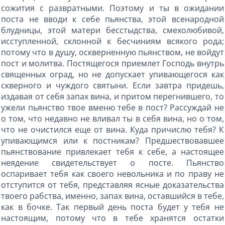
сожития с развратными. Поэтому и ты в ожидании
поста не вводи к себе пьянства, этой всенародной
блудницы, этой матери бесстыдства, смехолюбивой,
исступленной, склонной к бесчиниям всякого рода;
потому что в душу, оскверненную пьянством, не войдут
пост и молитва. Постящегося приемлет Господь внутрь
священных оград, но не допускает упивающегося как
скверного и чуждого святыни. Если завтра придешь,
издавая от себя запах вина, и притом перегнившего, то
ужели пьянство твое вменю тебе в пост? Рассуждай не
о том, что недавно не вливал ты в себя вина, но о том,
что не очистился еще от вина. Куда причислю тебя? К
упивающимся или к постникам? Предшествовавшее
пьянствование привлекает тебя к себе, а настоящее
неядение свидетельствует о посте. Пьянство
оспаривает тебя как своего невольника и по праву не
отступится от тебя, представляя ясные доказательства
твоего рабства, именно, запах вина, оставшийся в тебе,
как в бочке. Так первый день поста будет у тебя не
настоящим, потому что в тебе хранятся остатки