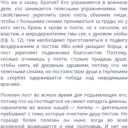
Что же я скажу, братия? Кто упражняется в военном
деле, кто занимается телесными упражнениями, тем
свойственно укреплять свою плоть обилием пищи,
чтобы с большими силами приниматься за труды; но у
кого несть брань к крови и плоти, но к началом, ко
властем, к миродержителем тмы сея, к духовом злобы
(Еф. 6, 12), тем необходимо приготовляться к подвигу
воздержанием и постом. Ибо елей умащает борца, а
пост укрепляет подвижника благочестия. Поэтому,
сколько отнимешь у плоти, столько придашь душе,
чтобы сиять ей духовным здравием; потому что не
телесными силами, но постоянством души и терпением
в скорбях одерживается победа над невидимыми
врагами.
Полезен пост во всякое время для подъемлющих его,
потому что на постящегося не смеют нападать демоны,
охранители же жизни нашей — Ангелы — деятельнее
пребывают с теми, которые очистили душу постом. Но
гораздо более полезен он ныне, когда во всей
вселенной возвещается о нем проповедь. И нет ни