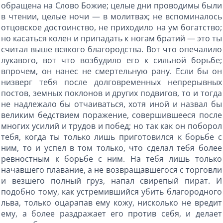
обращена на Слово Божие; целые дни проводимы были
в чтении, целые ночи — в молитвах; не вспоминалось
отцовское достоинство, не приходило на ум богатство;
но касаться колен и припадать к ногам братий — это ты
считал выше всякого благородства. Вот что опечалило
лукавого, вот что возбудило его к сильной борьбе;
впрочем, он нанес не смертельную рану. Если бы он
низверг тебя после долговременных непрерывных
постов, земных поклонов и других подвигов, то и тогда
не надлежало бы отчаиваться, хотя иной и назвал бы
великим бедствием поражение, совершившееся после
многих усилий и трудов и побед; но так как он поборол
тебя, когда ты только лишь приготовился к борьбе с
ним, то и успел в том только, что сделал тебя более
ревностным к борьбе с ним. На тебя лишь только
начавшего плавание, а не возвращавшегося с торговли
и везшего полный груз, напал свирепый пират. И
подобно тому, как устремившийся убить благородного
льва, только оцарапав ему кожу, нисколько не вредит
ему, а более раздражает его против себя, и делает