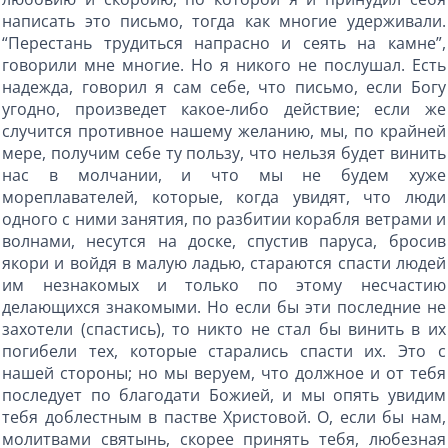
написать это письмо, тогда как многие удерживали.
“Перестань трудиться напрасно и сеять на камне”,
говорили мне многие. Но я никого не послушал. Есть
надежда, говорил я сам себе, что письмо, если Богу
угодно, произведет какое-либо действие; если же
случится противное нашему желанию, мы, по крайней
мере, получим себе ту пользу, что нельзя будет винить
нас в молчании, и что мы не будем хуже
мореплавателей, которые, когда увидят, что люди
одного с ними занятия, по разбитии корабля ветрами и
волнами, несутся на доске, спустив паруса, бросив
якори и войдя в малую ладью, стараются спасти людей
им незнакомых и только по этому несчастию
делающихся знакомыми. Но если бы эти последние не
захотели (спастись), то никто не стал бы винить в их
погибели тех, которые старались спасти их. Это с
нашей стороны; но мы веруем, что должное и от тебя
последует по благодати Божией, и мы опять увидим
тебя доблестным в пастве Христовой. О, если бы нам,
молитвами святынь, скорее принять тебя, любезная