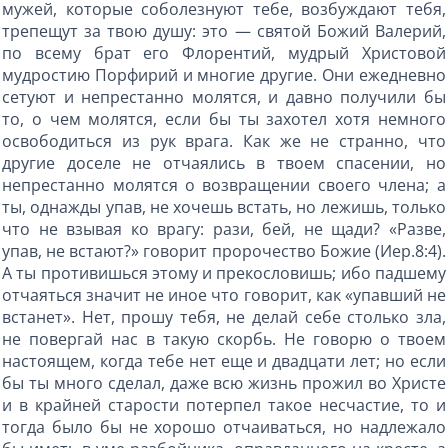
мужей, которые соболезнуют тебе, возбуждают тебя,
трепещут за твою душу: это — святой Божий Валерий,
по всему брат его Флорентий, мудрый Христовой
мудростию Порфирий и многие другие. Они ежедневно
сетуют и непрестанно молятся, и давно получили бы
то, о чем молятся, если бы ты захотел хотя немного
освободиться из рук врага. Как же не странно, что
другие доселе не отчаялись в твоем спасении, но
непрестанно молятся о возвращении своего члена; а
ты, однажды упав, не хочешь встать, но лежишь, только
что не взывая ко врагу: рази, бей, не щади? «Разве,
упав, не встают?» говорит пророчество Божие (Иер.8:4).
А ты противишься этому и прекословишь; ибо падшему
отчаяться значит не иное что говорит, как «упавший не
встанет». Нет, прошу тебя, не делай себе столько зла,
не повергай нас в такую скорбь. Не говорю о твоем
настоящем, когда тебе нет еще и двадцати лет; но если
бы ты много сделал, даже всю жизнь прожил во Христе
и в крайней старости потерпел такое несчастие, то и
тогда было бы не хорошо отчаиваться, но надлежало