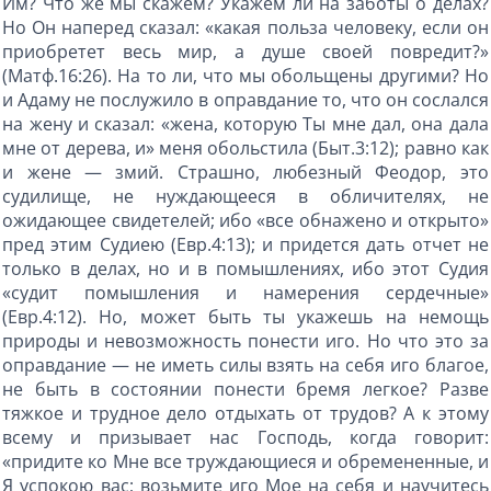
Им? Что же мы скажем? Укажем ли на заботы о делах?
Но Он наперед сказал: «какая польза человеку, если он
приобретет весь мир, а душе своей повредит?»
(Матф.16:26). На то ли, что мы обольщены другими? Но
и Адаму не послужило в оправдание то, что он сослался
на жену и сказал: «жена, которую Ты мне дал, она дала
мне от дерева, и» меня обольстила (Быт.3:12); равно как
и жене — змий. Страшно, любезный Феодор, это
судилище, не нуждающееся в обличителях, не
ожидающее свидетелей; ибо «все обнажено и открыто»
пред этим Судиею (Евр.4:13); и придется дать отчет не
только в делах, но и в помышлениях, ибо этот Судия
«судит помышления и намерения сердечные»
(Евр.4:12). Но, может быть ты укажешь на немощь
природы и невозможность понести иго. Но что это за
оправдание — не иметь силы взять на себя иго благое,
не быть в состоянии понести бремя легкое? Разве
тяжкое и трудное дело отдыхать от трудов? А к этому
всему и призывает нас Господь, когда говорит:
«придите ко Мне все труждающиеся и обремененные, и
Я успокою вас; возьмите иго Мое на себя и научитесь