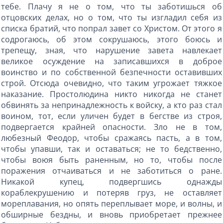
тебе. Плачу я не о том, что ты заботишься об
отцовских делах, но о том, что ты изгладил себя из
списка братий, что попрал завет со Христом. От этого я
содрогаюсь, об этом сокрушаюсь, этого боюсь и
трепещу, зная, что нарушение завета навлекает
великое осуждение на записавшихся в доброе
воинство и по собственной безпечности оставивших
строй. Отсюда очевидно, что таким угрожает тяжкое
наказание. Простолюдина никто никогда не станет
обвинять за непринадлежность к войску, а кто раз стал
воином, тот, если уличен будет в бегстве из строя,
подвергается крайней опасности. Зло не в том,
любезный Феодор, чтобы сражаясь пасть, а в том,
чтобы упавши, так и оставаться; не то бедственно,
чтобы воюя быть раненным, но то, чтобы после
поражения отчаиваться и не заботиться о ране.
Никакой купец, подвергшись однажды
кораблекрушению и потеряв груз, не оставляет
мореплавания, но опять переплывает море, и волны, и
обширные бездны, и вновь приобретает прежнее