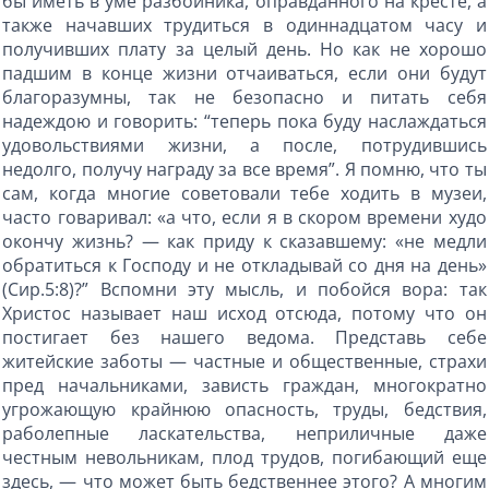
бы иметь в уме разбойника, оправданного на кресте, а
также начавших трудиться в одиннадцатом часу и
получивших плату за целый день. Но как не хорошо
падшим в конце жизни отчаиваться, если они будут
благоразумны, так не безопасно и питать себя
надеждою и говорить: “теперь пока буду наслаждаться
удовольствиями жизни, а после, потрудившись
недолго, получу награду за все время”. Я помню, что ты
сам, когда многие советовали тебе ходить в музеи,
часто говаривал: «а что, если я в скором времени худо
окончу жизнь? — как приду к сказавшему: «не медли
обратиться к Господу и не откладывай со дня на день»
(Сир.5:8)?” Вспомни эту мысль, и побойся вора: так
Христос называет наш исход отсюда, потому что он
постигает без нашего ведома. Представь себе
житейские заботы — частные и общественные, страхи
пред начальниками, зависть граждан, многократно
угрожающую крайнюю опасность, труды, бедствия,
раболепные ласкательства, неприличные даже
честным невольникам, плод трудов, погибающий еще
здесь, — что может быть бедственнее этого? А многим