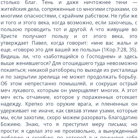
столько благ. Тень и даже ничтожнее тени —
житейския дела, сопряженные со многими страхами, со
многими опасностями, с крайним рабством. Не губи же
и того и этого века, когда возможно, если захочешь, с
пользою проводить тот и другой. А что живущие во
Христе получают пользу и от этого века, это
утверждает Павел, когда говорит: «мне вас жаль» и
еще, «говорю это для вашей же пользы» (1Кор.7:28, 35).
Видишь ли, что «заботящийся о Господнем» и здесь
выше женившегося? Для отошедшего туда невозможно
покаяться; никакой ратоборец по выходе из ристалища
и по закрытии зрелища не может продолжать борьбу.
Об этом непрестанно помышляй, и сокруши острый
меч лукавого, которым он умерщвляет многих. А этот
меч есть отчаяние, которое у пораженных отсекает
надежду. Крепко это оружие врага, и плененных он
удерживает не иначе, как связав этими узами, которые
мы, если захотим, скоро можем разорвать благодатию
Божиею. Знаю, что я преступил меру письма; но
прости: я сделал это не произвольно, а вынужденный
любовию и скорбию, по которой я и принудил себя