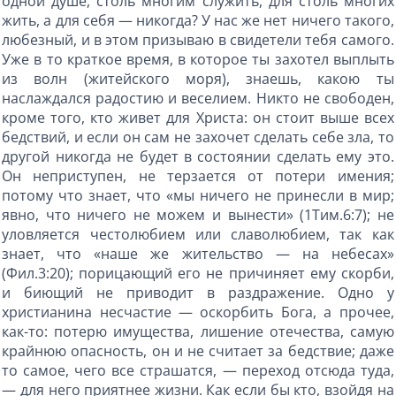
одной душе, столь многим служить, для столь многих
жить, а для себя — никогда? У нас же нет ничего такого,
любезный, и в этом призываю в свидетели тебя самого.
Уже в то краткое время, в которое ты захотел выплыть
из волн (житейского моря), знаешь, какою ты
наслаждался радостию и веселием. Никто не свободен,
кроме того, кто живет для Христа: он стоит выше всех
бедствий, и если он сам не захочет сделать себе зла, то
другой никогда не будет в состоянии сделать ему это.
Он неприступен, не терзается от потери имения;
потому что знает, что «мы ничего не принесли в мир;
явно, что ничего не можем и вынести» (1Тим.6:7); не
уловляется честолюбием или славолюбием, так как
знает, что «наше же жительство — на небесах»
(Фил.3:20); порицающий его не причиняет ему скорби,
и биющий не приводит в раздражение. Одно у
христианина несчастие — оскорбить Бога, а прочее,
как-то: потерю имущества, лишение отечества, самую
крайнюю опасность, он и не считает за бедствие; даже
то самое, чего все страшатся, — переход отсюда туда,
— для него приятнее жизни. Как если бы кто, взойдя на