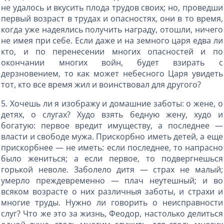
не удалось и вкусить плода трудов своих; но, проведши
первый возраст в трудах и опасностях, они в то время,
когда уже надеялись получить награду, отошли, ничего
не имея при себе. Если даже и на земного царя едва ли
кто, и по перенесении многих опасностей и по
окончании многих войн, будет взирать с
дерзновением, то как может небесного Царя увидеть
тот, кто все время жил и воинствовал для другого?
5. Хочешь ли я изображу и домашние заботы: о жене, о
детях, о слугах? Худо взять бедную жену, худо и
богатую: первое вредит имуществу, а последнее —
власти и свободе мужа. Прискорбно иметь детей, а еще
прискорбнее — не иметь: если последнее, то напрасно
было жениться; а если первое, то подвергнешься
горькой неволе. Заболело дитя — страх не малый;
умерло преждевременно — плач неутешный; и во
всяком возрасте о них различныя заботы, и страхи и
многие труды. Нужно ли говорить о неисправности
слуг? Что же это за жизнь, Феодор, настолько делиться