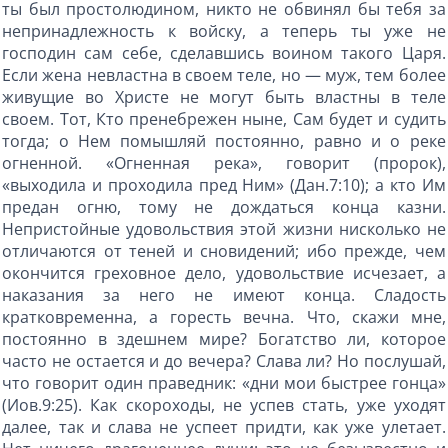
ты был простолюдином, никто не обвинял бы тебя за
непринадлежность к войску, а теперь ты уже не
господин сам себе, сделавшись воином такого Царя.
Если жена невластна в своем теле, но — муж, тем более
живущие во Христе не могут быть властны в теле
своем. Тот, Кто пренебрежен ныне, Сам будет и судить
тогда; о Нем помышляй постоянно, равно и о реке
огненной. «Огненная река», говорит (пророк),
«выходила и проходила пред Ним» (Дан.7:10); а кто Им
предан огню, тому не дождаться конца казни.
Непристойные удовольствия этой жизни нисколько не
отличаются от теней и сновидений; ибо прежде, чем
окончится греховное дело, удовольствие исчезает, а
наказания за него не имеют конца. Сладость
кратковременна, а горесть вечна. Что, скажи мне,
постоянно в здешнем мире? Богатство ли, которое
часто не остается и до вечера? Слава ли? Но послушай,
что говорит один праведник: «дни мои быстрее гонца»
(Иов.9:25). Как скороходы, не успев стать, уже уходят
далее, так и слава не успеет придти, как уже улетает.