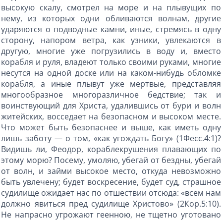
высокую скалу, смотрел на море и на плывущих по
нему, из которых одни обливаются волнам, другие
ударяются о подводные камни, иные, стремясь в одну
сторону, напором ветра, как узники, увлекаются в
другую, многие уже погрузились в воду и, вместо
корабля и руля, владеют только своими руками, многие
несутся на одной доске или на каком-нибудь обломке
корабля, а иные плывут уже мертвые, представляя
многообразное многоразличное бедствие; так и
воинствующий для Христа, удалившись от бури и волн
житейских, восседает на безопасном и высоком месте.
Что может быть безопаснее и выше, как иметь одну
лишь заботу — о том, «как угождать Богу» (1Фесс.4:1)?
Видишь ли, Феодор, кораблекрушения плавающих по
этому морю? Посему, умоляю, убегай от бездны, убегай
от волн, и займи высокое место, откуда невозможно
быть увлечену; будет воскресение, будет суд, страшное
судилище ожидает нас по отшествии отсюда: «всем нам
должно явиться пред судилище Христово» (2Кор.5:10).
Не напрасно угрожают геенною, не тщетно уготовано