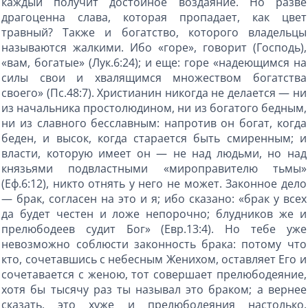
каждый получит достойное воздаяние. Но разве
драгоценна слава, которая пропадает, как цвет
травный? Также и богатство, которого владельцы
называются жалкими. Ибо «горе», говорит (Господь),
«вам, богатые» (Лук.6:24); и еще: горе «надеющимся на
силы свои и хвалящимся множеством богатства
своего» (Пс.48:7). Христианин никогда не делается — ни
из начальника простолюдином, ни из богатого бедным,
ни из славного бесславным: напротив он богат, когда
беден, и высок, когда старается быть смиренным; и
власти, которую имеет он — не над людьми, но над
князьями подвластными «мироправителю тьмы»
(Еф.6:12), никто отнять у него не может. Законное дело
— брак, согласен на это и я; ибо сказано: «брак у всех
да будет честен и ложе непорочно; блудников же и
прелюбодеев судит Бог» (Евр.13:4). Но тебе уже
невозможно соблюсти законность брака: потому что
кто, сочетавшись с небесным Женихом, оставляет Его и
сочетавается с женою, тот совершает прелюбодеяние,
хотя бы тысячу раз ты называл это браком; а вернее
сказать, это хуже и прелюбодеяния настолько,