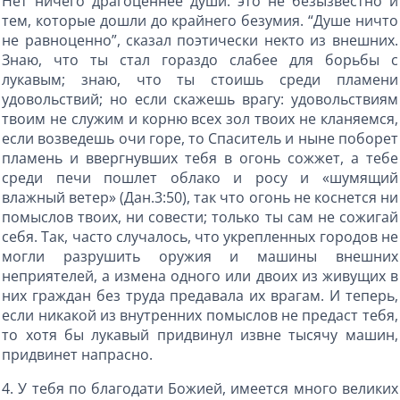
Нет ничего драгоценнее души: это не безызвестно и
тем, которые дошли до крайнего безумия. “Душе ничто
не равноценно”, сказал поэтически некто из внешних.
Знаю, что ты стал гораздо слабее для борьбы с
лукавым; знаю, что ты стоишь среди пламени
удовольствий; но если скажешь врагу: удовольствиям
твоим не служим и корню всех зол твоих не кланяемся,
если возведешь очи горе, то Спаситель и ныне поборет
пламень и ввергнувших тебя в огонь сожжет, а тебе
среди печи пошлет облако и росу и «шумящий
влажный ветер» (Дан.3:50), так что огонь не коснется ни
помыслов твоих, ни совести; только ты сам не сожигай
себя. Так, часто случалось, что укрепленных городов не
могли разрушить оружия и машины внешних
неприятелей, а измена одного или двоих из живущих в
них граждан без труда предавала их врагам. И теперь,
если никакой из внутренних помыслов не предаст тебя,
то хотя бы лукавый придвинул извне тысячу машин,
придвинет напрасно.
4. У тебя по благодати Божией, имеется много великих