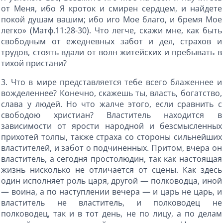
от Меня, ибо Я кроток и смирен сердцем, и найдете
покой душам вашим; ибо иго Мое благо, и бремя Мое
легко» (Матф.11:28-30). Что легче, скажи мне, как быть
свободным от ежедневных забот и дел, страхов и
трудов, стоять вдали от волн житейских и пребывать в
тихой пристани?
3. Что в мире представляется тебе всего блаженнее и
вожделеннее? Конечно, скажешь ты, власть, богатство,
слава у людей. Но что жалче этого, если сравнить с
свободою христиан? Властитель находится в
зависимости от ярости народной и безсмысленных
прихотей толпы, также страха со стороны сильнейших
властителей, и забот о подчиненных. Притом, вчера он
властитель, а сегодня простолюдин, так как настоящая
жизнь нисколько не отличается от сцены. Как здесь
один исполняет роль царя, другой — полководца, иной
— воина, а по наступлении вечера — и царь не царь, и
властитель не властитель, и полководец не
полководец, так и в тот день, не по лицу, а по делам