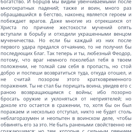
богатство. И борцов мы видим увенчиваемыми после
многократных падений; также и воин, много раз
обращавшийся в бегство, наконец является героем и
побеждает врагов. Даже многие из отрекшихся от
Христа по причине жестокости мучений опять
вступали в борьбу и отходили украшенными венцом
мученичества. Но если бы каждый из них после
первого удара предался отчаянию, то не получил бы
последующих благ. Так теперь и ты, любезный Феодор,
потому, что враг немного поколебал тебя в твоем
положении, не толкай сам себя в пропасть, но стой
добро и поспеши возвратиться туда, откуда отошел, и
не считай позором этого кратковременного
поражения. Ты не стал бы порицать воина, увидев его с
раною возвращающимся с войны; ибо позорно
бросать оружие и уклоняться от неприятелей; но
доколе кто остается в сражении, то, хотя бы он был
поражаем и несколько отступал, никто не будет столь
неблагоразумен и неопытен в воинском деле, чтобы
обвинять его за это. Не быть ранеными свойственно не
сражающимся; но тем, которые с сильным рвением