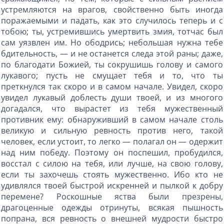
устремляются на врагов, свойственно быть иногда
поражаемыми и падать, как это случилось теперь и с
тобою; ты, устремившись умертвить змия, тотчас был
сам уязвлен им. Но ободрись; небольшая нужна тебе
бдительность, — и не останется следа этой раны; даже,
по благодати Божией, ты сокрушишь голову и самого
лукавого; пусть не смущает тебя и то, что ты
преткнулся так скоро и в самом начале. Увидел, скоро
увидел лукавый доблесть души твоей, и из многого
догадался, что вырастет из тебя мужественный
противник ему: обнаруживший в самом начале столь
великую и сильную ревность против него, такой
человек, если устоит, то легко — полагал он — одержит
над ним победу. Поэтому он поспешил, пробудился,
восстал с силою на тебя, или лучше, на свою голову,
если ты захочешь стоять мужественно. Ибо кто не
удивлялся твоей быстрой искренней и пылкой к добру
перемене? Роскошные яства были презрены,
драгоценные одежды отринуты, всякая пышность
попрана, вся ревность о внешней мудрости быстро