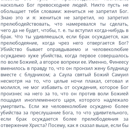
насколько Бог превосходнее людей. Никто пусть не
обольщает тебя словами: жениться не запретил Бог.
Знаю это и я: жениться не запретил, но запретил
прелюбодействовать, что намеревался ты сделать,
чего да не будет, чтобы, т. е. ты вступил когда-нибудь в
брак. Что ты удивляешься, если брак осуждается, как
прелюбодеяние, когда чрез него отвергается Бог?
Убийство бывает оправдываемо и человеколюбие
осуждаемо хуже убийства, когда первое совершалось
по воле Божией, а второе вопреки ее. Именно, Финеесу
вменилось в правду то, что он пронзил жену блудницу
вместе с блудником; а Саула святый Божий Самуил
несмотря на то, что целые ночи плакал, сетовал и
молился, не мог избавить от осуждения, которое Бог
произнес на него за то, что он против воли Божией
пощадил иноплеменного царя, которого надлежало
умертвить. Если же человеколюбие осуждено более
убийства за преслушание Бога, то что удивительного,
если брак осуждается более прелюбодеяния за
отвержение Христа? Посему, как я сказал выше, если бы