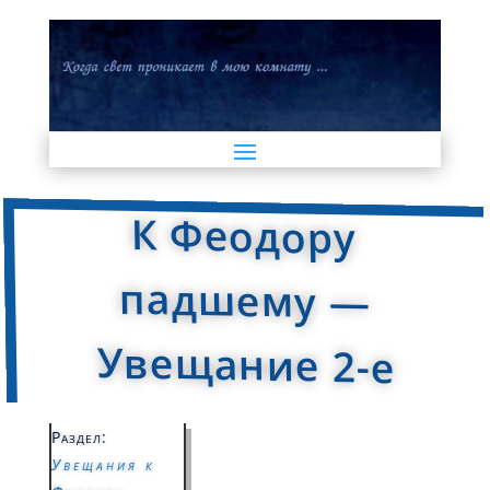
К Феодору
падшему —
Увещание 2-е
Раздел:
Увещания к