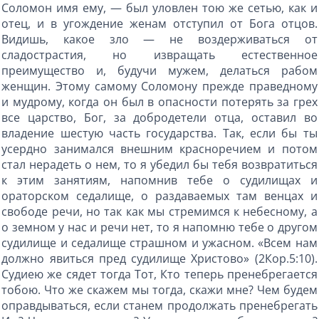
Соломон имя ему, — был уловлен тою же сетью, как и
отец, и в угождение женам отступил от Бога отцов.
Видишь, какое зло — не воздерживаться от
сладострастия, но извращать естественное
преимущество и, будучи мужем, делаться рабом
женщин. Этому самому Соломону прежде праведному
и мудрому, когда он был в опасности потерять за грех
все царство, Бог, за добродетели отца, оставил во
владение шестую часть государства. Так, если бы ты
усердно занимался внешним красноречием и потом
стал нерадеть о нем, то я убедил бы тебя возвратиться
к этим занятиям, напомнив тебе о судилищах и
ораторском седалище, о раздаваемых там венцах и
свободе речи, но так как мы стремимся к небесному, а
о земном у нас и речи нет, то я напомню тебе о другом
судилище и седалище страшном и ужасном. «Всем нам
должно явиться пред судилище Христово» (2Кор.5:10).
Судиею же сядет тогда Тот, Кто теперь пренебрегается
тобою. Что же скажем мы тогда, скажи мне? Чем будем
оправдываться, если станем продолжать пренебрегать