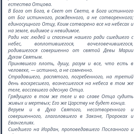
естества Отцова.
В Бога от Бога, в Свет от Света, в Бога истинного
от Бог истинного, рожденного, а не сотворенного;
единосущного Отцу, Коим сотворено все на небесах и
на земле, видимое и невидимое.
Ради нас людей и спасения нашего ради сшедшего с
небес, воплотившегося, вочеловечившегося,
родившегося совершенно от святой Девы Марии
Духом Святым.
Принявшего плоть, душу, разум и все, что есть в
человеке, — истинно, а не сомненно.
Страдавшего, распятого, погребенного, на третий
день воскресшего, вознесшегося на небеса в том же
теле, воссевшего одесную Отца.
Грядущего в том же теле и во славе Отца судить
живых и мертвых; Его же Царству не будет конца.
Веруем и в Духа Святого, несотворенного и
совершенного, глаголавшего в Законе, Пророках и
Евангелиях.
Сшедшего на Иордан, проповедавшего Посланного и